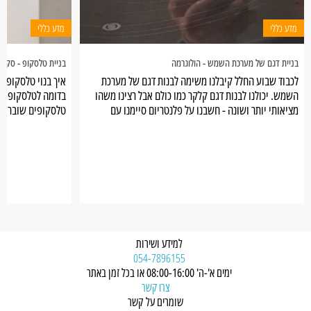
מדע כללי
מדע כללי
בניית דגם של מערכת השמש - הולוגרמה
בניית טלסקופ - סקיר
לכבוד שבוע החלל קיבלנו משימה לבנות דגם של מערכת
איך בנוי טלסקופ? 
השמש. יכולנו לבנות דגם קלקר כמו כולם אבל רצינו משהו
בדומה לטלסקופ של
מציאותי יותר ושונה - חשבנו על פלנטריום סיימנו עם
טלסקופים שוברי א
הולוגרמה.
מבעד לעדשה שנמ
למידע ושירות
054-7896155
ימים א'-ה' 08:00-16:00 או בכל זמן באתר
צרו קשר
שומרים על קשר