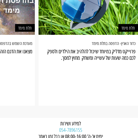
תלת מימד
תלת מימד
כדור הארץ- הדפסה בתלת מימד
מערכת השמש בהדפסת 
פרוייקט מדליק במיוחד שיכול להלהיב את הילדים ולספק
מצאנו את הדגם הזה
לכם כמה שעות של עשייה ומשחק מחוץ למסך.
למידע ושירות
054-7896155
ימים א'-ה' 08:00-16:00 או בכל זמן באתר