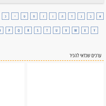
תלת מימד
תלת מימד
א
ב
ג
ד
ה
ו
ז
ח
ט
י
כ
לכל הניסויים
לכל הפרויקטים
O
P
Q
R
S
T
U
V
W
X
Y
ערכים שכדאי להכיר