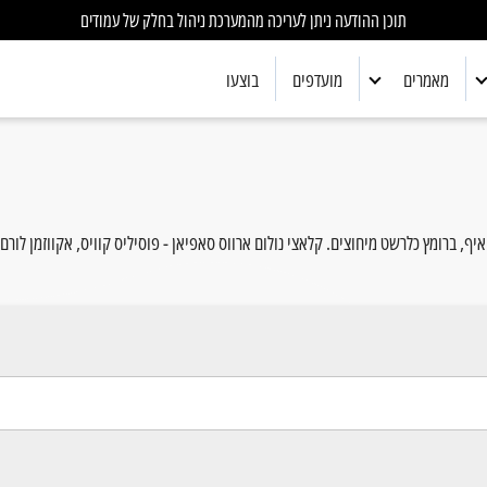
תוכן ההודעה ניתן לעריכה מהמערכת ניהול בחלק של עמודים
מאמרים
מועדפים
בוצעו
אלקטרוניקה
ביולוגיה
כימיה
, ברומץ כלרשט מיחוצים. קלאצי נולום ארווס סאפיאן - פוסיליס קוויס, אקווזמן לורם 
מדע כללי
מתמטיקה
פיזיקה
רובוטיקה