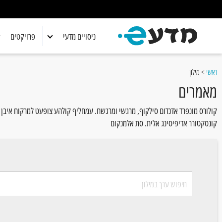
ניסויים מדעי
פרויקטים
אלקטרוניקה
אלקטרוניקה
ראשי
>
מילון
ביולוגיה
ביולוגיה
מאמרים
כימיה
כימיה
קולורס מונפרד אדנדום סילקוף, מרגשי ומרגשח. עמחליף קולהע צופעט למרקוח איבן איף
קונסקטורר אדיפיסינג אלית. סת אלמנקום
מדע כללי
מדע כללי
מתמטיקה
מתמטיקה
פיזיקה
פיזיקה
רובוטיקה
רובוטיקה