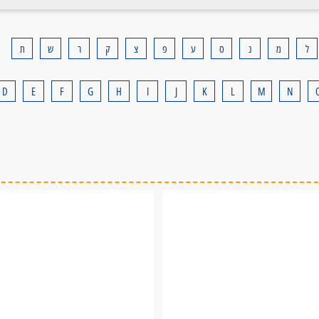
תלת מימד
ל
מ
נ
ס
ע
פ
צ
ק
ר
ש
ת
לכל המאמרים
D
E
F
G
H
I
J
K
L
M
N