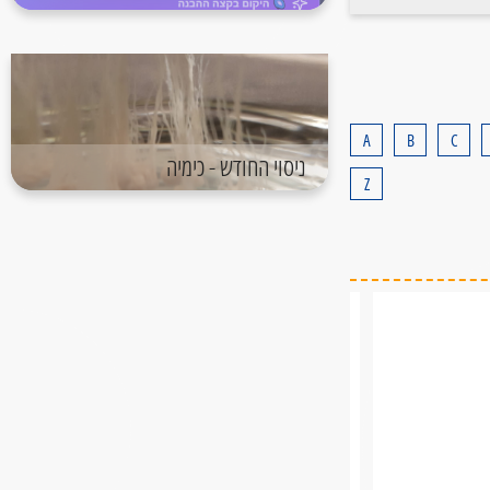
A
B
C
ניסוי החודש - כימיה
Z