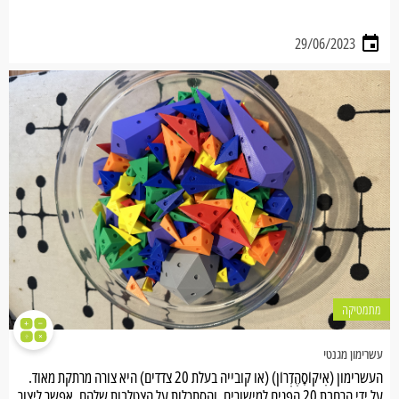
29/06/2023
מתמטיקה
עשרימון מגנטי
העשרימון (אִיקוֹסָהֶדְרוֹן) (או קובייה בעלת 20 צדדים) היא צורה מרתקת מאוד.
על ידי הרחבת 20 הפנים למישורים, והסתכלות על הצטלבות שלהם, אפשר ליצור