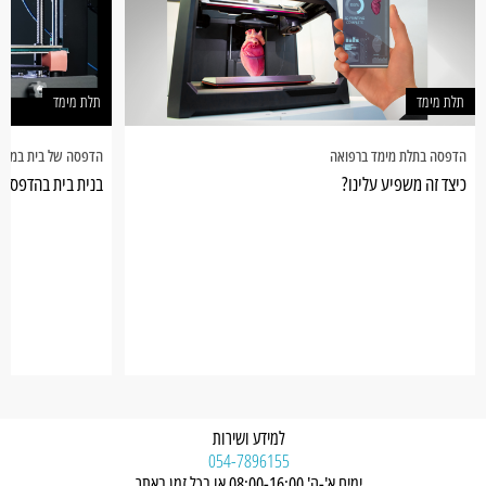
תלת מימד
תלת מימד
הדפסה בתלת מימד ברפואה
הדפסה של בית במדפ
כיצד זה משפיע עלינו?
בנית בית בהדפסת 
למידע ושירות
054-7896155
ימים א'-ה' 08:00-16:00 או בכל זמן באתר