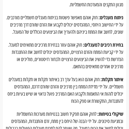
מגוון התקנים והמערכות החשמליות.
ניתוח מעגלים:
חוק אוהם מאפשר פשטות בניתוח מעגלים חשמליים מורכבים.
על ידי החישוב היחסי, המהנדסים יכולים לקבוע את הזרם שזורם דרך מרכיבים
שונים, לחשב את המתח ביניהם ולהעריך את הביצועים הכוללים של המעגל.
בחירת רכיבים למעגלים:
חוק אוהם עוזר בבחירת מרכיבים מתאימים למעגל.
על ידי קביעת המתח והזרם הרצויים, המהנדסים יכולים לחשב את ההתנגדות
הנדרשת כדי להשיג את הביצועים הרצויים ולבחור רזיסטורים, מוליכים או
מרכיבים אחרים מתאימים בהתאם.
איתור תקלות:
חוק אוהם הוא בעל ערך רב באיתור תקלות או תקלות במעגלים
חשמליים. על ידי מדידת המתח בין מרכיבים והזרם שזורם דרכם, המהנדסים
יכולים לזהות אי התאמות ולקבוע האם המרכיב פועל כראוי או שיש בעיות ביחס
להתנגדות, התקשורת או ספק הכוח
שיקולי בטיחות:
לחוק אוהם תפקיד חשוב בבטיחות מערכות החשמליות
ובמניעת סיכונים. על ידי הבנה של היחס בין מתח, זרם והתנגדות, המהנדסים
יכולים לחשב את הכוח במעגל, מה שעוזר להם לתכנת מעגלים הפועלים בגבולות