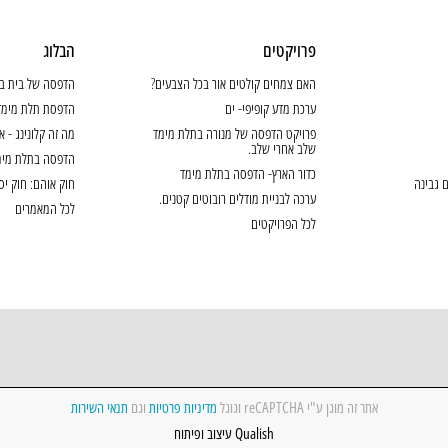
פרויקטים
הבלוג
האם צמחים קולטים אור בכל הצבעים?
הדפסה של בית ב
ערכת מדע קופיפי- ים
הדפסת תלת מימד 
פרויקט הדפסה של מנורה בתלת מימד
מה זה קלונינג - או 
שלב אחרי שלב.
הדפסה בתלת מימ
כדור הארץ- הדפסה בתלת מימד
ם גבינה
חוק אוהם: חוק יס
ערכה לבניית מודלים רובוטים קטנים.
לכל המאמרים
לכל הפרויקטים
אתר זה מוגן ע"י reCAPTCHA וגוגל
מדיניות פרטיות
וגם
תנאי השירות
Qualish עיצוב ופיתוח