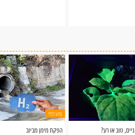
די ליצור אור לבן.
מדע כללי
ים, טוב או רע?
הפקת מימן מביוב