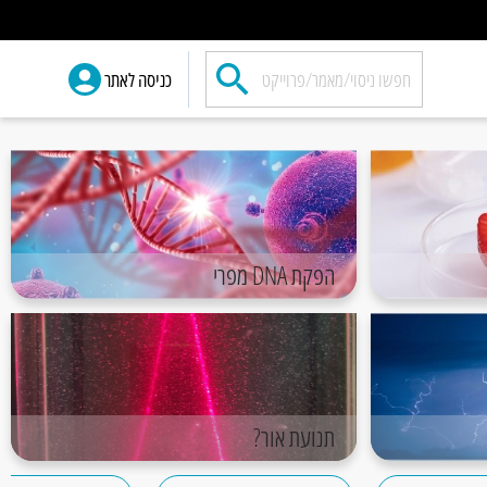
כניסה לאתר
הפקת DNA מפרי
תנועת אור?