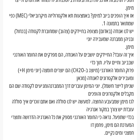
מימן.
אז איך הופכים ביוב למימן? באמצעות תא אלקטרוליזה מיקרוביאלי (MEC) כפי
שמתואר בתמונה 1.
יש לנו אנודה (באדום) מצופה בחיידקים (צהוב) שמחוברת לקטודה (בכחול)
ובניהן ממברנה שמעבירה יוני
מימן.
איך זה עובד? החיידקים יושבים על האנודה, הם מפרקים את החומר האורגני
שבביוב וחיים עליו. תוך כדי
פרוק החומר האורגני (מיוצג ב-CH2O) הם יוצרים חומצה (יוני מימן H+)
ומעבירים אלקטרונים לאנודה (מכאן
שניתן לייצר חשמל). יוני המימן עוברים דרך הממברנהומגיעים לקטודה שם הם
מקבלים אלקטרונים והופכים
לגז מימן שמבעבע החוצה. למעשה יש לנו סוללה ואם אתם זוכרים איך סוללה
עובדת יש צורך במקור אנרגיה
בכדי שתפעל. נראה כי החומר האורגני מספק את כל האנרגיה הדרושה ותוצרי
המערכת הם מימן, פחמן דו
חמצני ומים נקיים.