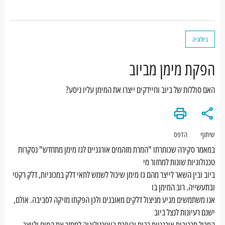
ביולוגיה
הפקת מימן מביוב
האם סוללות של ביוב וחיידקים ייצרו את המימן עליו ניסע?
שיתוף
הדפס
במאמר סקירה שכותרתו "המרת מזהמים אורגניים לגז מימן מתחדש" נסקרות
טכנולוגיות שונות למחזור מי
ביוב ובין השאר לייצר מהם גז מימן שיכול לשמש לתאי דלק במכוניות, דלק רקטי
ובתעשייה. רוב המימן בו
אנו משתמשים מגיע מניצול דלקים מאובנים ולכן הפקתו מזיקה לסביבה. אולם,
ישנם רעיונות לנצל ביוב
המכיל תרכובות אורגניות רבות ובעזרת ביוטכנולוגיה למחזר את המים ולייצר