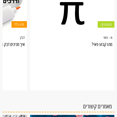
מתמטיקה
מדע כללי
π - פאי
דבק
מהו קבוע פאי?
איך מכינים דבק ול
מאמרים קשורים