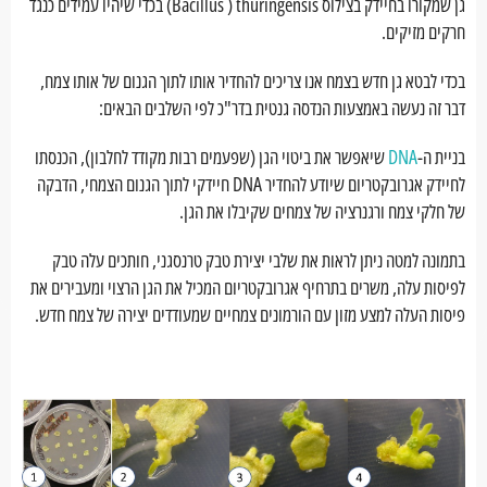
גן שמקורו בחיידק בצילוס Bacillus ) thuringensis) בכדי שיהיו עמידים כנגד
חרקים מזיקים.
בכדי לבטא גן חדש בצמח אנו צריכים להחדיר אותו לתוך הגנום של אותו צמח,
דבר זה נעשה באמצעות הנדסה גנטית בדר"כ לפי השלבים הבאים:
בניית ה-
DNA
שיאפשר את ביטוי הגן (שפעמים רבות מקודד לחלבון), הכנסתו
לחיידק אגרובקטריום שיודע להחדיר DNA חיידקי לתוך הגנום הצמחי, הדבקה
של חלקי צמח ורגנרציה של צמחים שקיבלו את הגן.
בתמונה למטה ניתן לראות את שלבי יצירת טבק טרנסגני, חותכים עלה טבק
לפיסות עלה, משרים בתרחיף אגרובקטריום המכיל את הגן הרצוי ומעבירים את
פיסות העלה למצע מזון עם הורמונים צמחיים שמעודדים יצירה של צמח חדש.