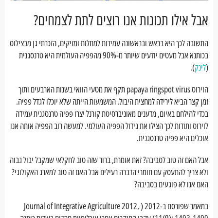
אבל אילו תכונות אנו רוצים לתת לצמחים?
התשובה לכך היא בראש ובראשונה עמידות למחלות ומזיקים, הזכרתי גן מבצילוס
בכותנא אבל מעטים יודעים שיותר מ-90% מהפפיה העולמית היא טרנסגנית
(
לינק
).
הוירוס papaya ringspot virus תקף את מטעי הוואי בשנות הארבעים ותוך
זמן קצר הביא לירידה למחצית היבול. המשמעות הייתה שלא יוכלו לגדל פפיה.
בכדי להילחם באיום, מדענים מאוניברסיטת קורנל יצרו פפיה טרנסגנית עמידה
לוירוס ותודות לכך הצילו את גידול הפפיה העולמי. למעשה רוב הפפיה אותה אנו
אוכלים היא פפיה טרנסגנית.
אבל האם זה טוב לסביבה? זאת אומרת, ברור שזה טוב לחקלאי שמקבל יבול גבוה
ולא צריך להתעסק עם חומרי הדברה רעילים אבל האם זה טוב למארג האקולוגי?
האם אנו לא פוגעים בסביבה?
במאמר שפורסם ב-2012 ( Journal of Integrative Agriculture 2012,
11(9): 1493-1499) עקבו החוקרים אחרי אוכלוסיות חרקים בשדות כותנה