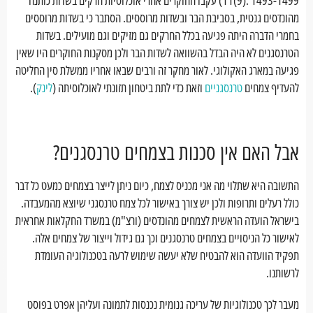
מהונדסים גנטית, בסביבת הבר ובשדות מרוססים. הסתבר כי בשדות מרוססים
בחמרי הדברה היתה פגיעה בכלל החרקים גם מזיקים וגם מועילים. בשדות
הטרנסגנים לא היה הבדל בהשוואה לשדות הבר ולכן מסקנות החוקרים היו שאין
פגיעה במארג האקולוגי. לאור מחקר זה ורבים שבאו אחריו ממשלת סין החליטה
להעדיף צמחים
טרנסגניים
וזאת כדי לתת ביטחון תזונתי לאוכלוסיתה (
לינק
).
אבל האם אין סכנות בצמחים טרנסגנים?
התשובה היא שתלוי מה אני מכניס לצמח, כיום ניתן לייצר בצמחים כמעט כל דבר
כולל רעלים ותרופות ולכן יש צורך באישור לכל צמח טרנסגני שיוצא מהמעבדה.
בישראל הועדה הראשית לצמחים מהונדסים (ורצ"מ) במשרד החקלאות אחראית
לאישור כל הניסויים בצמחים טרנסגנים וכך גם גידול וייצור של צמחים אלה.
תפקיד הוועדה הוא להבטיח שלא יעשה שימוש לרעה בטכנולוגיה העומדת
לרשותנו.
מעבר לכך טכנולוגיות של עריכה גנומית נכנסות לתמונה ועליהן אפרט בפוסט