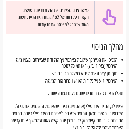
כאשר אתם מציירים את הנקודות עם הטושים
הקפידו על רווח של 2ס"מ מתחתית הנייר. חשוב
מאוד שהנוזל לא יכסה את הנקודות!
מהלך הניסוי
הכניסו את הנייר כך שיטבול באתנול אך הנקודות שציירתם ימצאו מעל
האתנול (באזור יבש) ראו תמונה למטה
תוך זמן קצר האתנול ינוע במעלה הנייר היבש
האתנול יגיע אל נקודות הטוש ויגרור אותן למעלה
תוכלו לראות כיצד חומרים שונים נעים בצורה שונה.
שימו לב, הנייר הידרופילי (אוהב מים) בעוד שהאתנול הוא ממס אורגני ולכן
הידרופובי יחסית. מכאן, החומר שנע הכי לאט הנו ההידרופילי ביותר. החומר
ההידרופילי ביותר יקשר חזק לנייר ולכן יהיה קשה לאתנול למשוך אותו קדימה.
האתנול נע למעלה אל הנייר היבש.