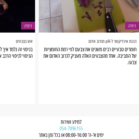
כימיה
כימיה
הכנת אינדיקטור ל-pH מכרוב אדום
אש בצבעים
חומרים טבעיים רבים משנים את צבעם לפי רמת החומציות
בניסוי זה נלמד איך 
של הסביבה. אחד מהצבעים האלה מעניק לכרוב האדום את
הניסוי לניסוי הרכב א
צבעו.
בניסוי זה נלמד כיצד להפיק את הצבע ונלמד לזהות בעזרתו
חומצות ובסיסים (ההפך מחומצה)
למידע ושירות
054-7896155
ימים א'-ה' 08:00-16:00 או בכל זמן באתר