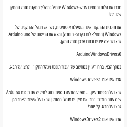
חברו את הלוח והמתינו עד ש-Windows יתחיל בתהליך התקנת מנהל ההתקן
שלו. קל!
אם תוכנית ההתקנה אינה מופעלת אוטומטית, גשו אל מנהל ההתקנים של
Windows (התחל> לוח בקרה> חומרה) ומצא את הרישום של Arduino uno.
לחצו לחיצה ימנית ובחרו עדכן מנהל התקן.
ArduinoWindowsDrivers0
במסך הבא, בחרו "עיין במחשב שלי עבור תוכנת מנהל התקן", ולחצו על הבא.
ארדואינו אונו WindowsDrivers1
לחצו על הכפתור עיון.... תופיע הודעה נוספת: נווט לתיקיה עם תוכנת Arduino
שזה עתה הורדת. בחרו את תיקיית מנהלי ההתקן ולחצו על אישור ולאחר מכן
לחצו על הבא. קל יותר!
ארדואינו אונו WindowsDrivers2