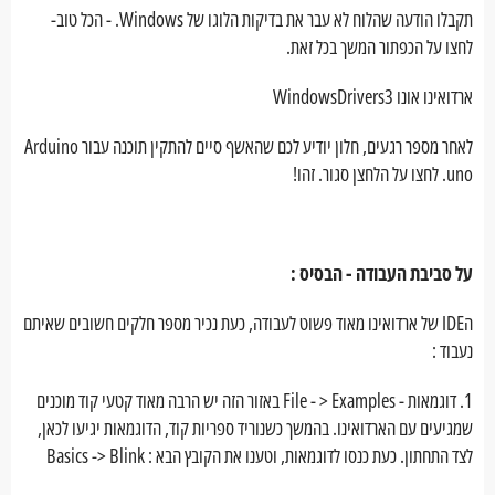
תקבלו הודעה שהלוח לא עבר את בדיקות הלוגו של Windows. - הכל טוב-
לחצו על הכפתור המשך בכל זאת.
ארדואינו אונו WindowsDrivers3
לאחר מספר רגעים, חלון יודיע לכם שהאשף סיים להתקין תוכנה עבור Arduino
uno. לחצו על הלחצן סגור. זהו!
על סביבת העבודה - הבסיס :
הIDE של ארדואינו מאוד פשוט לעבודה, כעת נכיר מספר חלקים חשובים שאיתם
נעבוד :
1. דוגמאות - File - > Examples באזור הזה יש הרבה מאוד קטעי קוד מוכנים
שמגיעים עם הארדואינו. בהמשך כשנוריד ספריות קוד, הדוגמאות יגיעו לכאן,
לצד התחתון. כעת כנסו לדוגמאות, וטענו את הקובץ הבא : Basics -> Blink