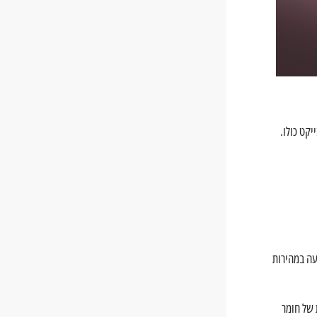
קט כולו.
השכבה בבת אחת, ומגבש את השרף במקום שבו האור פוגע, מדפסת DLP ידועה במהירות
 של חומר