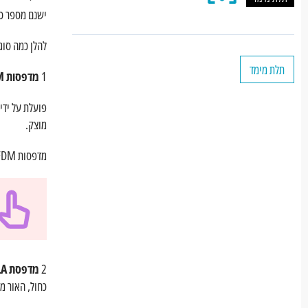
ישנם מספר סו
תלת מימד
תלת מימד
להלן כמה סוג
לכל הניסויים
לכל הפרויקטים
תלת מימד
1
מדפסות FDM
פועלת על ידי
מוצק.
מדפסות FDM פופולריות בשל זמינותן , סבירותן והיכולת להדפיס ברזולוציות שונות.
2
מדפסת SLA
כחול, האור מ